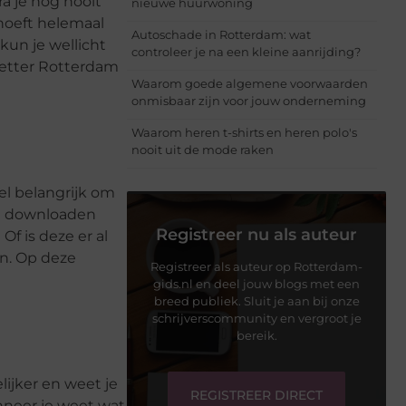
ra je nog nooit
nieuwe huurwoning
 hoeft helemaal
Autoschade in Rotterdam: wat
kun je wellicht
controleer je na een kleine aanrijding?
zetter Rotterdam
Waarom goede algemene voorwaarden
onmisbaar zijn voor jouw onderneming
Waarom heren t-shirts en heren polo's
nooit uit de mode raken
el belangrijk om
 te downloaden
Registreer nu als auteur
f is deze er al
en. Op deze
Registreer als auteur op Rotterdam-
gids.nl en deel jouw blogs met een
breed publiek. Sluit je aan bij onze
schrijverscommunity en vergroot je
bereik.
lijker en weet je
REGISTREER DIRECT
nneer je weet wat