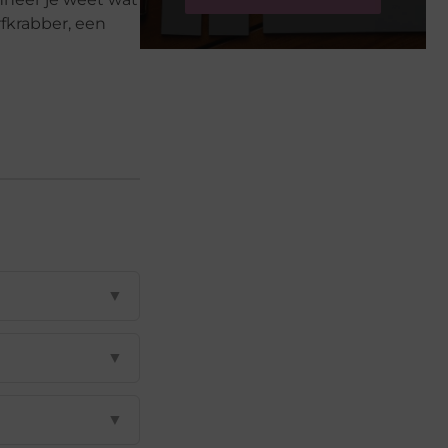
rfkrabber, een
▼
▼
▼