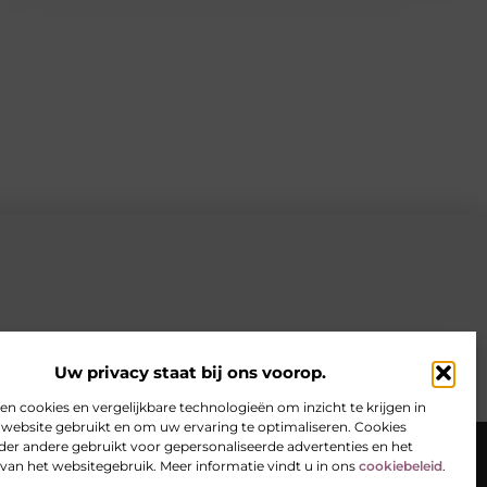
Uw privacy staat bij ons voorop.
en cookies en vergelijkbare technologieën om inzicht te krijgen in
 website gebruikt en om uw ervaring te optimaliseren. Cookies
er
Website index
Cookiebeleid (EU)
er andere gebruikt voor gepersonaliseerde advertenties en het
van het websitegebruik. Meer informatie vindt u in ons
cookiebeleid
.