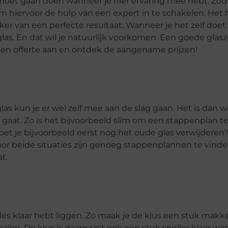
lf moet gaan doen wanneer je hier ervaring mee hebt. Zod
om hiervoor de hulp van een expert in te schakelen. Het
ker van een perfecte resultaat. Wanneer je het zelf doet 
as. En dat wil je natuurlijk voorkomen. Een goede glas
g een offerte aan en ontdek de aangename prijzen!
as kun je er wel zelf mee aan de slag gaan. Het is dan w
ag gaat. Zo is het bijvoorbeeld slim om een stappenplan
t je bijvoorbeeld eerst nog het oude glas verwijderen? O
Voor beide situaties zijn genoeg stappenplannen te vind
t.
les klaar hebt liggen. Zo maak je de klus een stuk makke
en. De klus is daarnaast ook een stuk sneller klaar wa