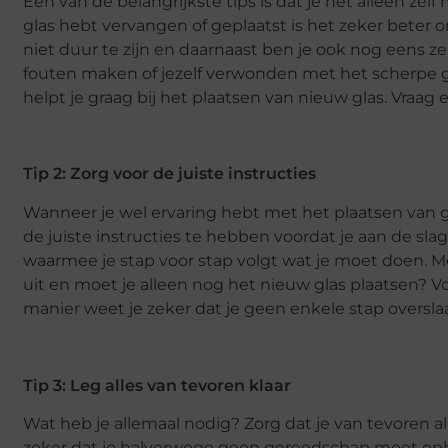
Een van de belangrijkste tips is dat je het alleen ze
glas hebt vervangen of geplaatst is het zeker beter 
niet duur te zijn en daarnaast ben je ook nog eens ze
fouten maken of jezelf verwonden met het scherpe gl
helpt je graag bij het plaatsen van nieuw glas. Vraa
Tip 2: Zorg voor de juiste instructies
Wanneer je wel ervaring hebt met het plaatsen van gl
de juiste instructies te hebben voordat je aan de sl
waarmee je stap voor stap volgt wat je moet doen. Moe
uit en moet je alleen nog het nieuw glas plaatsen? 
manier weet je zeker dat je geen enkele stap overslaa
Tip 3: Leg alles van tevoren klaar
Wat heb je allemaal nodig? Zorg dat je van tevoren al
zeker dat je halverwege geen gereedschap moet ophal