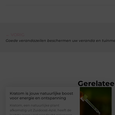
← VORIG
Goede verandazeilen beschermen uw veranda en tuinme
Gerelatee
Kratom is jouw natuurlijke boost
voor energie en ontspanning
Kratom, een natuurlijke plant
afkomstig uit Zuidoost-Azië, heeft de
laatste jaren veel aandacht gekregen