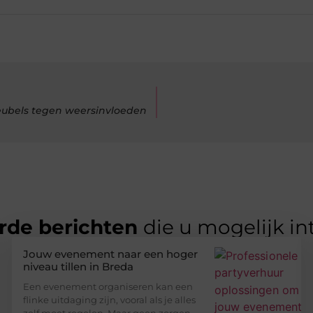
ubels tegen weersinvloeden
rde berichten
die u mogelijk in
Jouw evenement naar een hoger
niveau tillen in Breda
Een evenement organiseren kan een
flinke uitdaging zijn, vooral als je alles
zelf moet regelen. Maar geen zorgen,