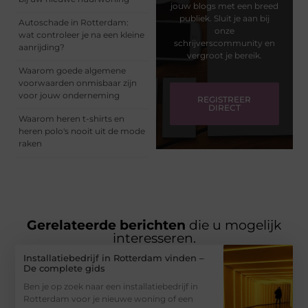
jouw blogs met een breed
publiek. Sluit je aan bij
Autoschade in Rotterdam:
onze
wat controleer je na een kleine
schrijverscommunity en
aanrijding?
vergroot je bereik.
Waarom goede algemene
voorwaarden onmisbaar zijn
voor jouw onderneming
REGISTREER
DIRECT
Waarom heren t-shirts en
heren polo's nooit uit de mode
raken
Gerelateerde berichten
die u mogelijk
interesseren.
Installatiebedrijf in Rotterdam vinden –
De complete gids
Ben je op zoek naar een installatiebedrijf in
Rotterdam voor je nieuwe woning of een