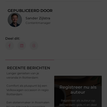
GEPUBLICEERD DOOR
Sander Zijlstra
Contentmanager
Deel dit:
RECENTE BERICHTEN
Langer genieten van je
veranda in Rotterdam
Comfort als pluspunt bij een
Registreer nu als
Volkswagen occasion in regio
auteur
Rotterdam
Registreer als auteur op
Een slotenmaker in Rosmalen
Rotterdam-gids.nl en deel
bij uw nieuwe huurwoning