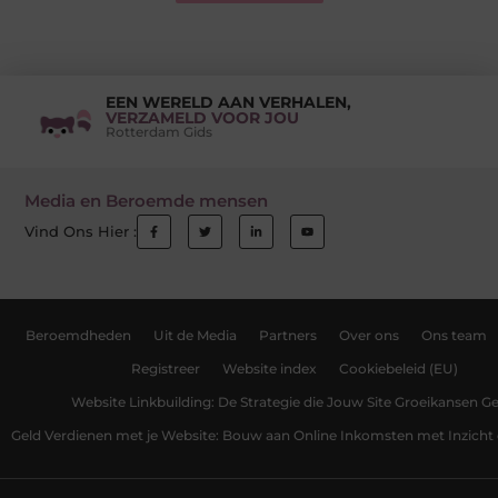
EEN WERELD AAN VERHALEN,
VERZAMELD VOOR JOU
Rotterdam Gids
Media en Beroemde mensen
Vind Ons Hier :
Beroemdheden
Uit de Media
Partners
Over ons
Ons team
Registreer
Website index
Cookiebeleid (EU)
Website Linkbuilding: De Strategie die Jouw Site Groeikansen Ge
Geld Verdienen met je Website: Bouw aan Online Inkomsten met Inzicht 