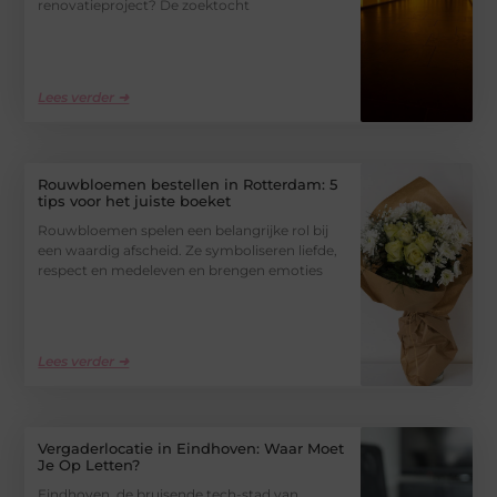
renovatieproject? De zoektocht
Lees verder ➜
Rouwbloemen bestellen in Rotterdam: 5
tips voor het juiste boeket
Rouwbloemen spelen een belangrijke rol bij
een waardig afscheid. Ze symboliseren liefde,
respect en medeleven en brengen emoties
Lees verder ➜
Vergaderlocatie in Eindhoven: Waar Moet
Je Op Letten?
Eindhoven, de bruisende tech-stad van