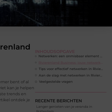
erenland
INHOUDSOPGAVE
Netwerken: een onmisbaar element voor succes
Rivierenland Business: jouw netwerkplatform in de regio
Tips voor effectief netwerken in Rivierenland
Aan de slag met netwerken in Rivierenland
emer bent of al
Veelgestelde vragen
Het kan je helpen
ste trends en
tikel ontdek je
RECENTE BERICHTEN
Langer genieten van je veranda in
Rotterdam