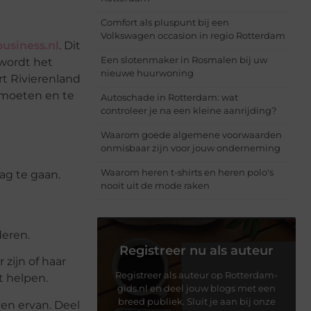
Comfort als pluspunt bij een
Volkswagen occasion in regio Rotterdam
business.nl
. Dit
Een slotenmaker in Rosmalen bij uw
 wordt het
nieuwe huurwoning
t Rivierenland
tmoeten en te
Autoschade in Rotterdam: wat
controleer je na een kleine aanrijding?
Waarom goede algemene voorwaarden
onmisbaar zijn voor jouw onderneming
Waarom heren t-shirts en heren polo's
ag te gaan.
nooit uit de mode raken
deren.
Registreer nu als auteur
zijn of haar
Registreer als auteur op Rotterdam-
t helpen.
gids.nl en deel jouw blogs met een
breed publiek. Sluit je aan bij onze
en ervan. Deel