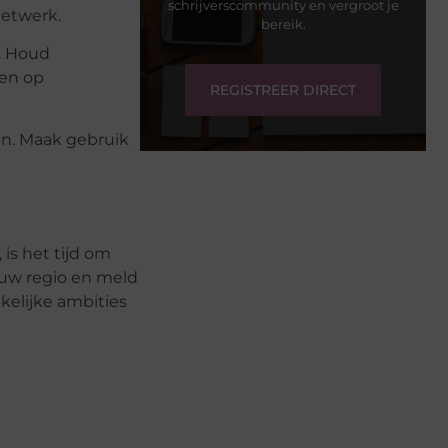
schrijverscommunity en vergroot je
netwerk.
bereik.
. Houd
ten op
REGISTREER DIRECT
en. Maak gebruik
is het tijd om
ouw regio en meld
kelijke ambities