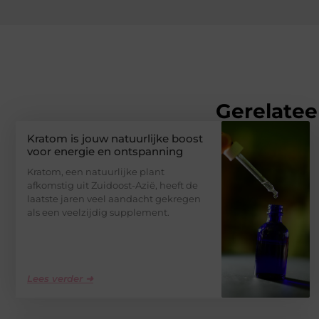
Gerelatee
Kratom is jouw natuurlijke boost
voor energie en ontspanning
Kratom, een natuurlijke plant
afkomstig uit Zuidoost-Azië, heeft de
laatste jaren veel aandacht gekregen
als een veelzijdig supplement.
Lees verder ➜