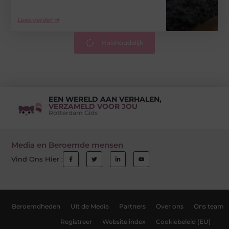
Lees verder ➜
Huishoudelijk
EEN WERELD AAN VERHALEN,
VERZAMELD VOOR JOU
Rotterdam Gids
Media en Beroemde mensen
Vind Ons Hier :
Beroemdheden
Uit de Media
Partners
Over ons
Ons team
Registreer
Website index
Cookiebeleid (EU)