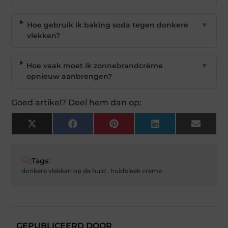
Hoe gebruik ik baking soda tegen donkere
▼
vlekken?
Hoe vaak moet ik zonnebrandcrème
▼
opnieuw aanbrengen?
Goed artikel? Deel hem dan op:
X
Facebook
Pinterest
LinkedIn
Email
(Twitter)
Tags:
donkere vlekken op de huid
,
huidbleek creme
GEPUBLICEERD DOOR