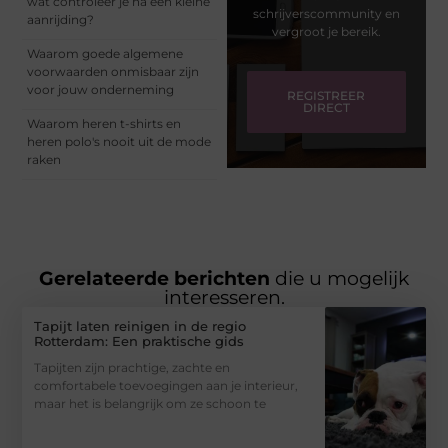
wat controleer je na een kleine
schrijverscommunity en
aanrijding?
vergroot je bereik.
Waarom goede algemene
voorwaarden onmisbaar zijn
voor jouw onderneming
REGISTREER
DIRECT
Waarom heren t-shirts en
heren polo's nooit uit de mode
raken
Gerelateerde berichten
die u mogelijk
interesseren.
Tapijt laten reinigen in de regio
Rotterdam: Een praktische gids
Tapijten zijn prachtige, zachte en
comfortabele toevoegingen aan je interieur,
maar het is belangrijk om ze schoon te