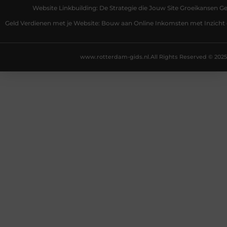
Website Linkbuilding: De Strategie die Jouw Site Groeikansen Ge
Geld Verdienen met je Website: Bouw aan Online Inkomsten met Inzicht 
www.rotterdam-gids.nl.
All Rights Reserved © 2025