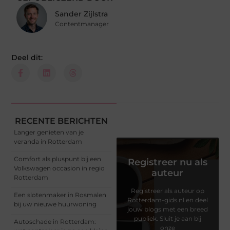
Sander Zijlstra
Contentmanager
Deel dit:
RECENTE BERICHTEN
Langer genieten van je
veranda in Rotterdam
Comfort als pluspunt bij een
Registreer nu als
Volkswagen occasion in regio
auteur
Rotterdam
Registreer als auteur op
Een slotenmaker in Rosmalen
Rotterdam-gids.nl en deel
bij uw nieuwe huurwoning
jouw blogs met een breed
publiek. Sluit je aan bij
Autoschade in Rotterdam:
onze