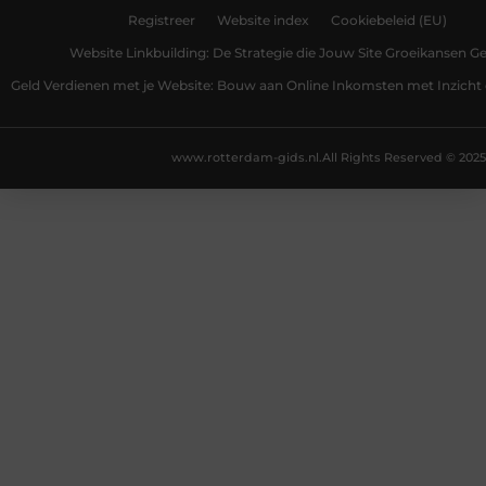
Registreer
Website index
Cookiebeleid (EU)
Website Linkbuilding: De Strategie die Jouw Site Groeikansen Ge
Geld Verdienen met je Website: Bouw aan Online Inkomsten met Inzicht 
www.rotterdam-gids.nl.
All Rights Reserved © 2025