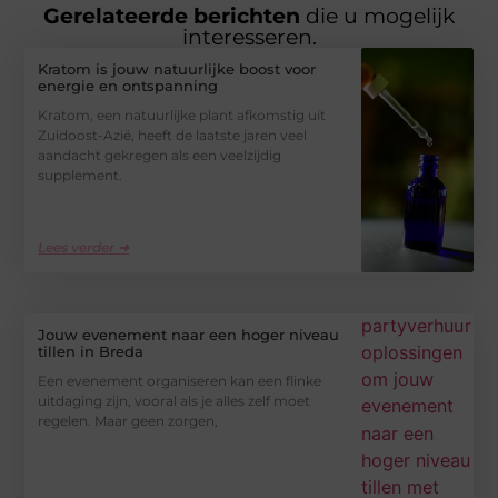
Gerelateerde berichten
die u mogelijk
interesseren.
Kratom is jouw natuurlijke boost voor
energie en ontspanning
Kratom, een natuurlijke plant afkomstig uit
Zuidoost-Azië, heeft de laatste jaren veel
aandacht gekregen als een veelzijdig
supplement.
Lees verder ➜
Jouw evenement naar een hoger niveau
tillen in Breda
Een evenement organiseren kan een flinke
uitdaging zijn, vooral als je alles zelf moet
regelen. Maar geen zorgen,