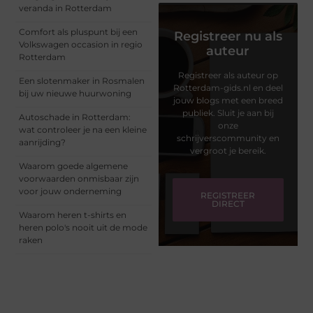
veranda in Rotterdam
Comfort als pluspunt bij een
Registreer nu als
Volkswagen occasion in regio
auteur
Rotterdam
Registreer als auteur op
Een slotenmaker in Rosmalen
Rotterdam-gids.nl en deel
bij uw nieuwe huurwoning
jouw blogs met een breed
publiek. Sluit je aan bij
Autoschade in Rotterdam:
onze
wat controleer je na een kleine
schrijverscommunity en
aanrijding?
vergroot je bereik.
Waarom goede algemene
voorwaarden onmisbaar zijn
voor jouw onderneming
REGISTREER
DIRECT
Waarom heren t-shirts en
heren polo's nooit uit de mode
raken