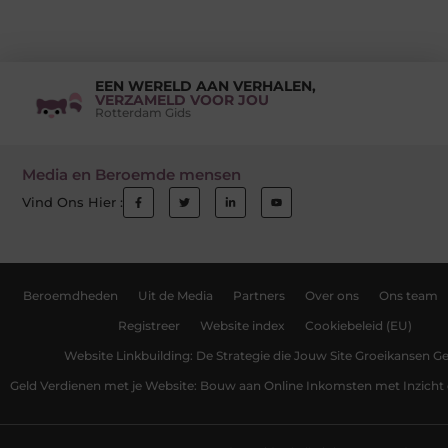
EEN WERELD AAN VERHALEN,
VERZAMELD VOOR JOU
Rotterdam Gids
Media en Beroemde mensen
Vind Ons Hier :
Beroemdheden
Uit de Media
Partners
Over ons
Ons team
Registreer
Website index
Cookiebeleid (EU)
Website Linkbuilding: De Strategie die Jouw Site Groeikansen Ge
Geld Verdienen met je Website: Bouw aan Online Inkomsten met Inzicht 