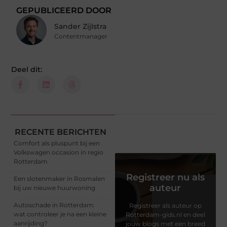
GEPUBLICEERD DOOR
Sander Zijlstra
Contentmanager
Deel dit:
RECENTE BERICHTEN
Comfort als pluspunt bij een
Volkswagen occasion in regio
Rotterdam
Registreer nu als
Een slotenmaker in Rosmalen
auteur
bij uw nieuwe huurwoning
Autoschade in Rotterdam:
Registreer als auteur op
wat controleer je na een kleine
Rotterdam-gids.nl en deel
aanrijding?
jouw blogs met een breed