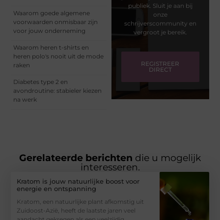
publiek. Sluit je aan bij
Waarom goede algemene
onze
voorwaarden onmisbaar zijn
schrijverscommunity en
voor jouw onderneming
vergroot je bereik.
Waarom heren t-shirts en
heren polo's nooit uit de mode
REGISTREER
raken
DIRECT
Diabetes type 2 en
avondroutine: stabieler kiezen
na werk
Gerelateerde berichten
die u mogelijk
interesseren.
Kratom is jouw natuurlijke boost voor
energie en ontspanning
Kratom, een natuurlijke plant afkomstig uit
Zuidoost-Azië, heeft de laatste jaren veel
aandacht gekregen als een veelzijdig